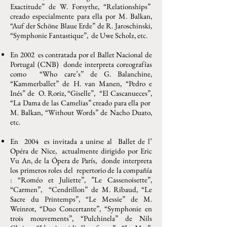
Exactitude” de W. Forsythe, “Relationships”
creado especialmente para ella por M. Balkan,
“Auf der Schöne Blaue Erde” de R. Jaroschinski,
“Symphonie Fantastique”, de Uwe Scholz, etc.
En 2002 es contratada por el Ballet Nacional de
Portugal (CNB) donde interpreta coreografías
como “Who care’s” de G. Balanchine,
“Kammerballet” de H. van Manen, “Pedro e
Inés” de O. Roriz, “Giselle”, “El Cascanueces”,
“La Dama de las Camelias” creado para ella por
M. Balkan, “Without Words” de Nacho Duato,
etc.
En 2004 es invitada a unirse al Ballet de l’
Opéra de Nice, actualmente dirigido por Eric
Vu An, de la Ópera de París, donde interpreta
los primeros roles del repertorio de la compañía
: “Roméo et Juliette”, ”Le Cassenoisette”,
“Carmen”, “Cendrillon” de M. Ribaud, “Le
Sacre du Printemps”, “Le Messie” de M.
Weinrot, “Duo Concertante”, “Symphonie en
trois mouvements”, “Pulchinela” de Nils