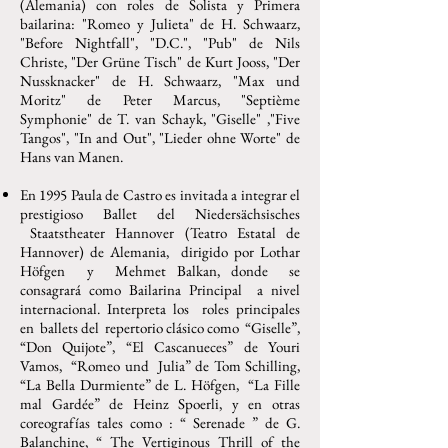
(Alemania) con roles de Solista y Primera
bailarina: "Romeo y Julieta" de H. Schwaarz,
"Before Nightfall", "D.C.", "Pub" de Nils
Christe, "Der Grüne Tisch" de Kurt Jooss, "Der
Nussknacker" de H. Schwaarz, "Max und
Moritz" de Peter Marcus, "Septième
Symphonie" de T. van Schayk, "Giselle" ,"Five
Tangos", "In and Out", "Lieder ohne Worte" de
Hans van Manen.
En 1995 Paula de Castro es invitada a integrar el
prestigioso Ballet del Niedersächsisches
Staatstheater Hannover (Teatro Estatal de
Hannover) de Alemania, dirigido por Lothar
Höfgen y Mehmet Balkan, donde se
consagrará como Bailarina Principal a nivel
internacional. Interpreta los roles principales
en ballets del repertorio clásico como “Giselle”,
“Don Quijote”, “El Cascanueces” de Youri
Vamos, “Romeo und Julia” de Tom Schilling,
“La Bella Durmiente” de L. Höfgen, “La Fille
mal Gardée” de Heinz Spoerli, y en otras
coreografías tales como : “ Serenade ” de G.
Balanchine, “ The Vertiginous Thrill of the