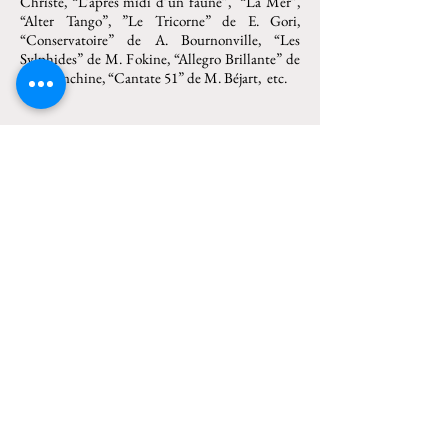
Christe, “L’après midi d’un faune”, “La Mer”,
“Alter Tango”, ”Le Tricorne” de E. Gori,
“Conservatoire” de A. Bournonville, “Les
Sylphides” de M. Fokine, “Allegro Brillante” de
G. Balanchine, “Cantate 51” de M. Béjart, etc.
GALAS y COLABORACIONES
EXCEPCIONALES
Primera Bailarina invitada en numerosas Galas y
representaciones por todo el mundo, donde ha
interpretado los roles principales en “La Dame
aux Camélias” y “The Five Seasons” de M.
Balkan, “El Cascanueces”, “Romeo y Julieta” de
T. Schilling, “Nussknacker” de S. Gordjenko ,
“Vasos Comunicantes” de Goyo Montero,
“Daemonen” de R. Jaroschinski, “Giselle” ,
“Roméo et Juliette”, “Les Sylphides”, “Citizane
Kane” de J. Ulrich, “Romeo y Julieta”, “Alter
Tango” de E. Gori , “Amets” de Jon Ugarriza,
“La Bella Durmiente”, “La Fille mal Gardée” de
H. Spoerli, “Symphonie Fantastique” de U.
Scholz, “In and Out” de H. van Manen, etc.