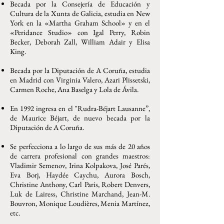
Becada por la Consejería de Educación y
Cultura de la Xunta de Galicia, estudia en New
York en la «Martha Graham School» y en el
«Peridance Studio» con Igal Perry, Robin
Becker, Deborah Zall, William Adair y Elisa
King.
Becada por la Diputación de A Coruña, estudia
en Madrid con Virginia Valero, Azari Plissetski,
Carmen Roche, Ana Baselga y Lola de Ávila.
En 1992 ingresa en el "Rudra-Béjart Lausanne”,
de Maurice Béjart, de nuevo becada por la
Diputación de A Coruña.
Se perfecciona a lo largo de sus más de 20 años
de carrera profesional con grandes maestros:
Vladimir Semenov, Irina Kolpakova, José Parés,
Eva Borj, Haydée Caychu, Aurora Bosch,
Christine Anthony, Carl Paris, Robert Denvers,
Luk de Lairess, Christine Marchand, Jean-M.
Bouvron, Monique Loudières, Menia Martínez,
etc.
​