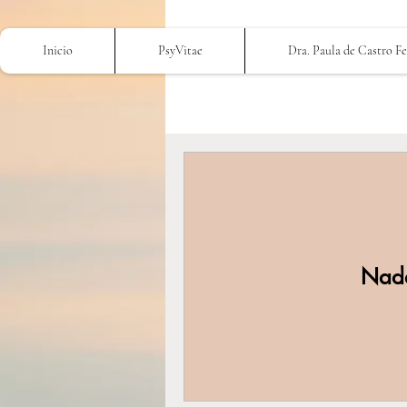
Inicio
PsyVitae
Dra. Paula de Castro F
Nada